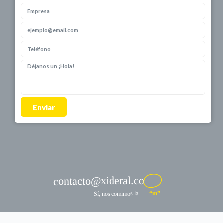
Enviar
contacto@xideral.co
“m”
Sí, nos comimos la