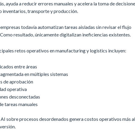
s, ayuda a reducir errores manuales y acelera la toma de decision
o inventarios, transporte y producción.
mpresas todavía automatizan tareas aisladas sin revisar el flujo
Como resultado, únicamente digitalizan ineficiencias existentes.
cipales retos operativos en manufacturing y logistics incluyen:
icados entre áreas
ragmentada en múltiples sistemas
s de aprobación
dad operativa
ones desconectadas
e tareas manuales
 AI sobre procesos desordenados genera costos operativos más a
versión.