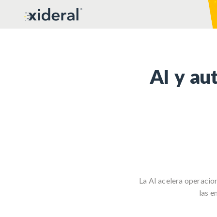
AI y au
La AI acelera operacio
las e