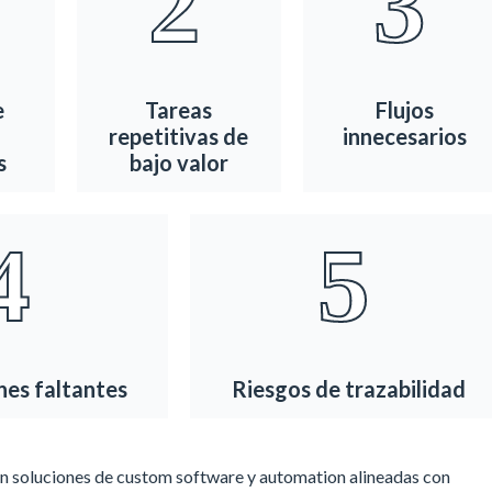
2
3
e
Tareas
Flujos
repetitivas de
innecesarios
s
bajo valor
4
5
nes faltantes
Riesgos de trazabilidad
 soluciones de custom software y automation alineadas con