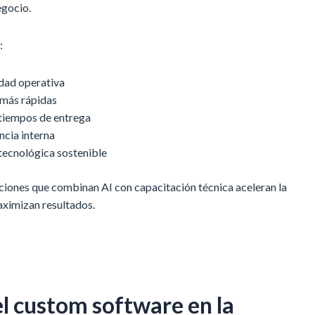
egocio.
:
idad operativa
 más rápidas
tiempos de entrega
ncia interna
tecnológica sostenible
ciones que combinan AI con capacitación técnica aceleran la
aximizan resultados.
el custom software en la