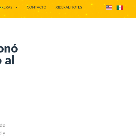
RRERAS
CONTACTO
XIDERAL NOTES
ionó
 al
ado
d y