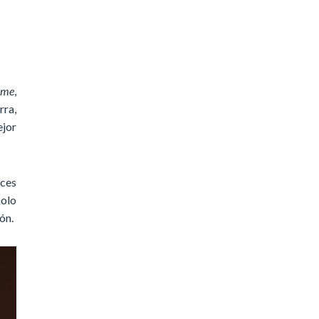
ame
,
rra,
ejor
nces
solo
ón.