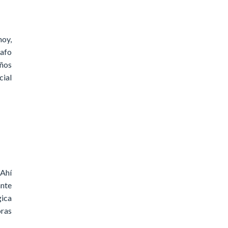
hoy,
rafo
eños
cial
 Ahí
ante
ica
oras