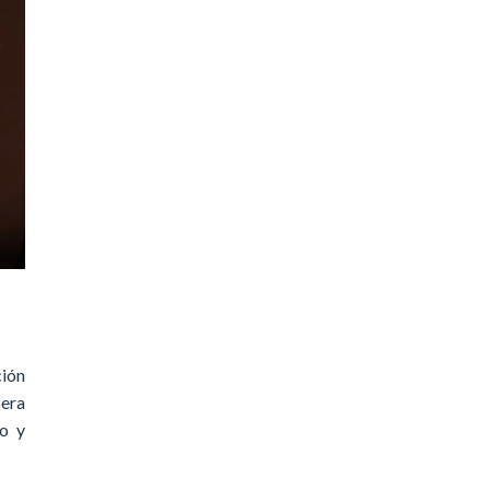
ción
era
do y