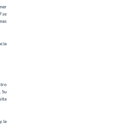
imer
7 se
smas
ncia
stro
. Su
sita
y la