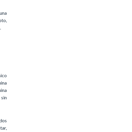
 una
pto,
.
nico
uina
uina
sin
 dos
tar,