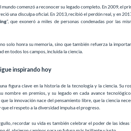
l mundo comenzó a reconocer su legado completo. En 2009, el pr
eció una disculpa oficial. En 2013, recibió el perdón real, y en 201
ing
”, que exoneró a miles de personas condenadas por las mi
no solo honra su memoria, sino que también refuerza la importa
ad en todos los campos, incluida la ciencia.
sigue inspirando hoy
una figura clave en la historia de la tecnología y la ciencia. Su ro
 su nombre en premios, y su legado en cada avance tecnológico
 que la innovación nace del pensamiento libre, que la ciencia nece
 que el respeto a la diversidad impulsa el progreso.
gullo, recordar su vida es también celebrar el poder de las ideas 
mo él, abrieron caminos para un futuro más brillante y justo.