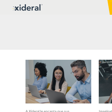
A Xideral le encanta que sus
Imagínat