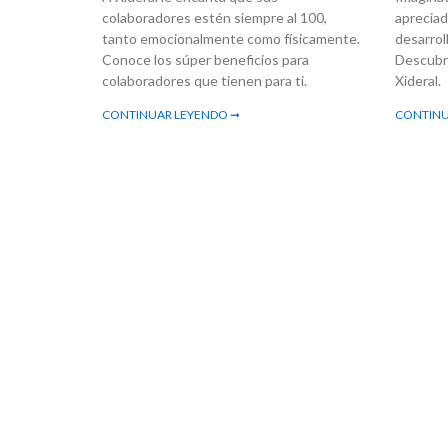
colaboradores estén siempre al 100,
apreciad
tanto emocionalmente como físicamente.
desarrol
Conoce los súper beneficios para
Descubre
colaboradores que tienen para ti.
Xideral.
CONTINUAR LEYENDO ➞
CONTINU