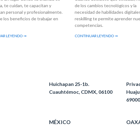
a, te cuidan, te capacitan y
de los cambios tecnológicos y la
lan personal y profesionalmente.
necesidad de habilidades digitales
 los beneficios de trabajar en
reskilling te permite aprender nu
competencias.
AR LEYENDO ➞
CONTINUAR LEYENDO ➞
Huichapan 25-1b.
Priva
Cuauhtémoc, CDMX, 06100
Huaju
6900
MÉXICO
OAX