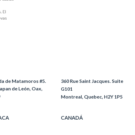
. El
evas
da de Matamoros #5.
360 Rue Saint Jacques.
Suite
apan de León, Oax,
G101
0
Montreal, Quebec,
H2Y 1P5
ACA
CANADÁ