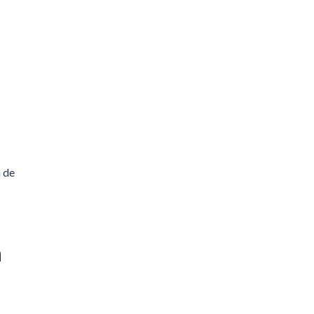
n de
a