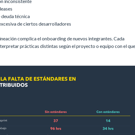
 inconsistente
leases
 deuda técnica
xcesiva de ciertos desarrolladores
lineación complica el onboarding de nuevos integrantes. Cada
terpretar prácticas distintas según el proyecto o equipo con el qu