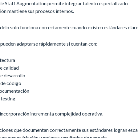
de Staff Augmentation permite integrar talento especializado
ión mantiene sus procesos internos.
delo solo funciona correctamente cuando existen estándares claro
 pueden adaptarse rápidamente si cuentan con:
itectura
e calidad
 desarrollo
 de código
documentación
 testing
a incorporación incrementa complejidad operativa.
ciones que documentan correctamente sus estándares logran esca
con menor fricción y mejores resultados de negocio.