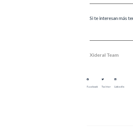
Si te interesan más t
Xideral Team
Facebook
Twitter
LinkedIn