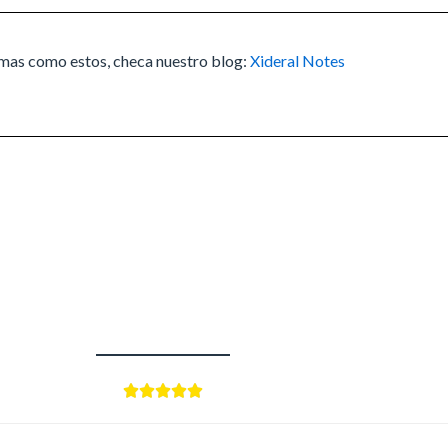
emas como estos, checa nuestro blog:
Xideral Notes




