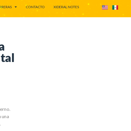
RRERAS
CONTACTO
XIDERAL NOTES
a
tal
erno.
n una
.