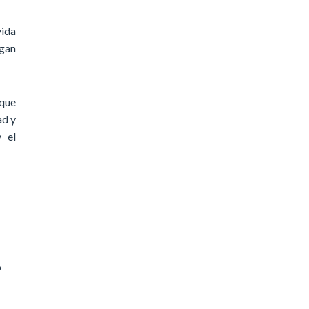
vida
egan
 que
ad y
y el
o