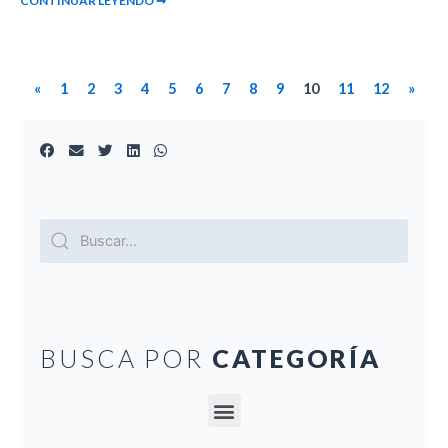
CONTINUAR LEYENDO ➞
«
1
2
3
4
5
6
7
8
9
10
11
12
»
BUSCA POR
CATEGORÍA