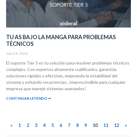
TU AS BAJO LA MANGA PARA PROBLEMAS
TÉCNICOS
July 24, 2024
El soporte Tier 3 es tu solución para resolver problemas técnicos
complejos. Con expertos altamente cualificados, garantiza
soluciones rápidas y efectivas, mejorando la estabilidad del
sistema y evitando recurrencias. ¡Imprescindible para cualquier
empresa que maneje sistemas avanzados!
CONTINUAR LEYENDO ➞
«
1
2
3
4
5
6
7
8
9
10
11
12
»