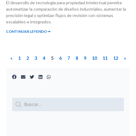
El desarrollo de tecnología para propiedad intelectual permite
automatizar la comparación de diseños industriales, aumentar la
precisión legal y optimizar flujos de revisión con sistemas
escalables e integrados.
CONTINUAR LEYENDO ➞
«
1
2
3
4
5
6
7
8
9
10
11
12
»